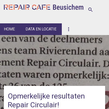
Doorgaan naar hoofdcontent
HOME
DATA EN LOCATIE
P
o
s
t
s
Opmerkelijke resultaten
Repair Circulair!